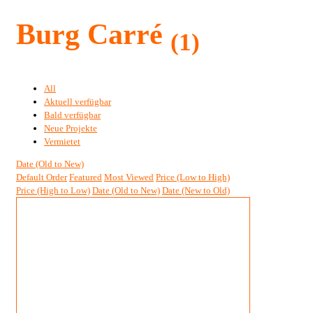
Burg Carré
(1)
All
Aktuell verfügbar
Bald verfügbar
Neue Projekte
Vermietet
Date (Old to New)
Default Order
Featured
Most Viewed
Price (Low to High)
Price (High to Low)
Date (Old to New)
Date (New to Old)
Aktuell verfügbar
Burg Carré,
Brüggen,