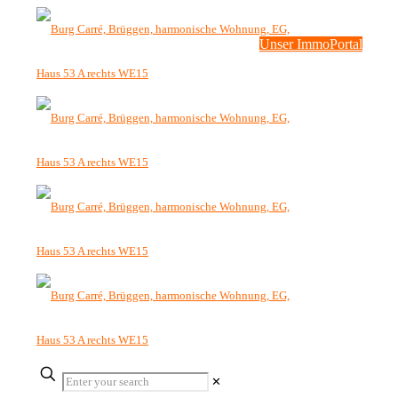
Unser ImmoPortal
✕