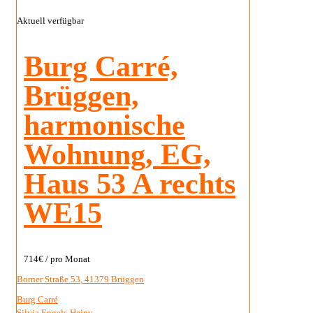
harmonische
Wohnung, EG,
Haus 53 A rechts
WE15
714€
/ pro Monat
Borner Straße 53, 41379 Brüggen
Burg Carré
Silvia Engels-Heiny
In diesem Haus – 53A – haben wir harmonische Wohnungen
mit optimierter Grundfläche realisiert und können diese zu
einem attraktive Mietzins anbieten. Dabei bietet die
Wohnung
[…]
51 m
Größe
2