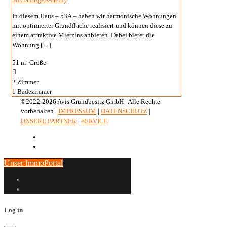
2
Zimmer
1
Badezimmer
©2022-2026 Avis Grundbesitz GmbH | Alle Rechte
vorbehalten |
IMPRESSUM
|
DATENSCHUTZ
|
UNSERE PARTNER
|
SERVICE
Unser ImmoPortal
Log in
×
Username or email address
Password
Connect with:
Remember me