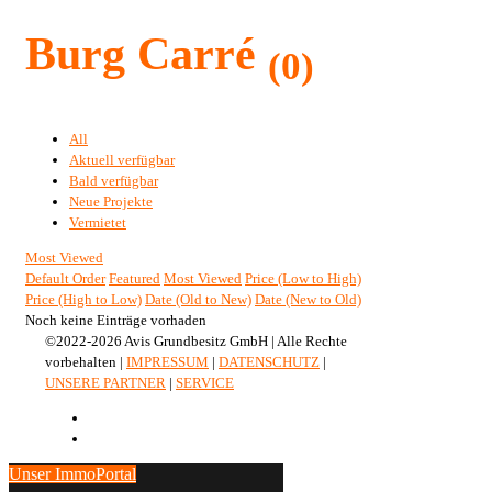
Burg Carré
(0)
All
Aktuell verfügbar
Bald verfügbar
Neue Projekte
Vermietet
Most Viewed
Default Order
Featured
Most Viewed
Price (Low to High)
Price (High to Low)
Date (Old to New)
Date (New to Old)
Noch keine Einträge vorhaden
©2022-2026 Avis Grundbesitz GmbH | Alle Rechte
vorbehalten |
IMPRESSUM
|
DATENSCHUTZ
|
UNSERE PARTNER
|
SERVICE
Unser ImmoPortal