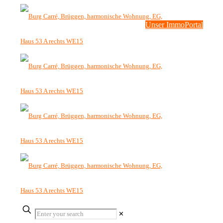
Unser ImmoPortal
✕