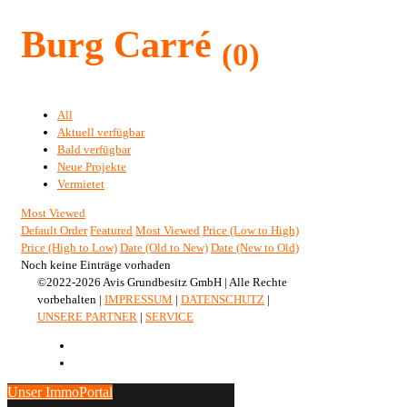
Burg Carré
(0)
All
Aktuell verfügbar
Bald verfügbar
Neue Projekte
Vermietet
Most Viewed
Default Order
Featured
Most Viewed
Price (Low to High)
Price (High to Low)
Date (Old to New)
Date (New to Old)
Noch keine Einträge vorhaden
©2022-2026 Avis Grundbesitz GmbH | Alle Rechte
vorbehalten |
IMPRESSUM
|
DATENSCHUTZ
|
UNSERE PARTNER
|
SERVICE
Unser ImmoPortal