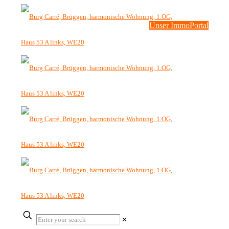
Unser ImmoPortal
✕