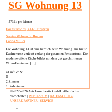
SG Wohnung 13
573€
/ pro Monat
Hochstrasse 59, 41379 Brüggen
Service Wohnen St. Rochus
Carina Müller
Die Wohnung 13 ist eine herrlich helle Wohnung. Die breite
Dachterrasse verläuft entlang der gesamten Fensterfront. Die
moderne offene Küche bildet mit dem gut geschnittenen
Wohn-Esszimmer
[…]
41 m
Größe
2
2
Zimmer
1
Badezimmer
©2022-2026 Avis Grundbesitz GmbH | Alle Rechte
vorbehalten |
IMPRESSUM
|
DATENSCHUTZ
|
UNSERE PARTNER
|
SERVICE