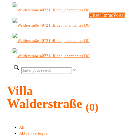
Unser ImmoPortal
✕
Villa
Walderstraße
(0)
All
Aktuell verfügbar