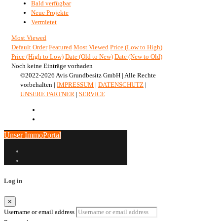
Bald verfügbar
Neue Projekte
Vermietet
Most Viewed
Default Order
Featured
Most Viewed
Price (Low to High)
Price (High to Low)
Date (Old to New)
Date (New to Old)
Noch keine Einträge vorhaden
©2022-2026 Avis Grundbesitz GmbH | Alle Rechte
vorbehalten |
IMPRESSUM
|
DATENSCHUTZ
|
UNSERE PARTNER
|
SERVICE
Unser ImmoPortal
Log in
×
Username or email address