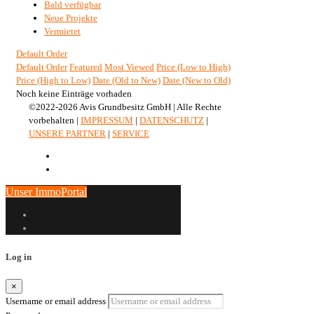
Bald verfügbar
Neue Projekte
Vermietet
Default Order
Default Order
Featured
Most Viewed
Price (Low to High)
Price (High to Low)
Date (Old to New)
Date (New to Old)
Noch keine Einträge vorhaden
©2022-2026 Avis Grundbesitz GmbH | Alle Rechte
vorbehalten |
IMPRESSUM
|
DATENSCHUTZ
|
UNSERE PARTNER
|
SERVICE
Unser ImmoPortal
Log in
×
Username or email address