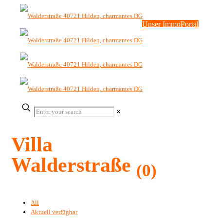
Unser ImmoPortal
✕
Villa
Walderstraße
(0)
All
Aktuell verfügbar