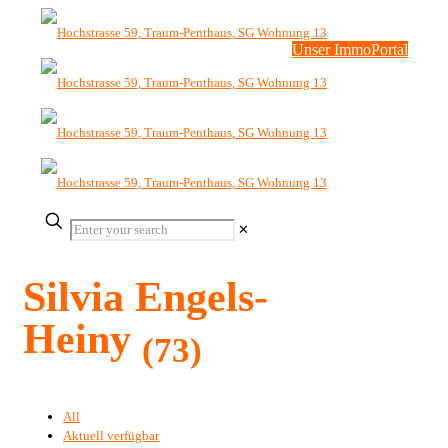
Unser ImmoPortal
✕
Silvia Engels-
Heiny
(73)
All
Aktuell verfügbar