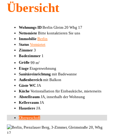
Übersicht
Wohnungs ID
Berlin Gleim 20 Whg 17
Nettomiete
Bitte kontaktieren Sie uns
Immobilie
Berlin
Status
Vermietet
Zimmer
3
Badezimmer
1
Größe
99 m
2
Etage
Etagenwohnung
Sanitäreinrichtung
mit Badewanne
Außenbereich
mit Balkon
Gäste WC
JA
Küche
Vorinstallation für Einbauküche, mieterseits
Abstellraum
JA, innerhalb der Wohnung
Kellerraum
JA
Haustiere
JA
Obergeschoß