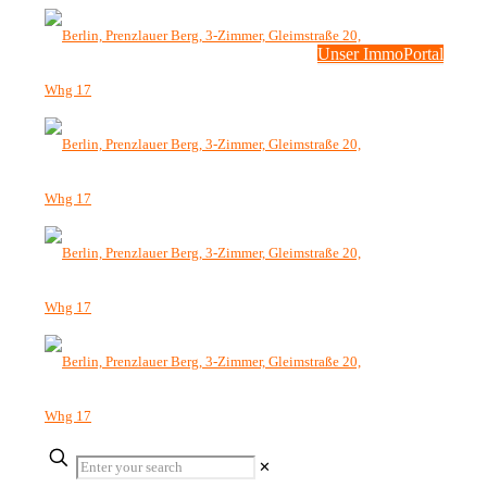
Unser ImmoPortal
✕