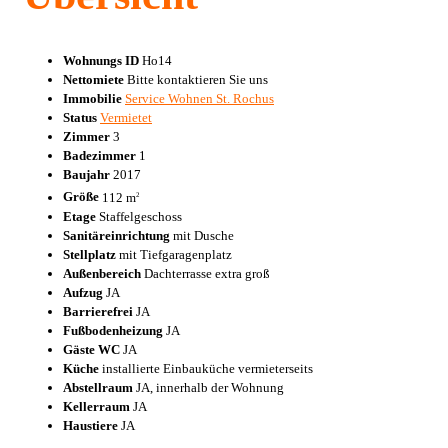
Wohnungs ID
Ho14
Nettomiete
Bitte kontaktieren Sie uns
Immobilie
Service Wohnen St. Rochus
Status
Vermietet
Zimmer
3
Badezimmer
1
Baujahr
2017
Größe
112 m
2
Etage
Staffelgeschoss
Sanitäreinrichtung
mit Dusche
Stellplatz
mit Tiefgaragenplatz
Außenbereich
Dachterrasse extra groß
Aufzug
JA
Barrierefrei
JA
Fußbodenheizung
JA
Gäste WC
JA
Küche
installierte Einbauküche vermieterseits
Abstellraum
JA, innerhalb der Wohnung
Kellerraum
JA
Haustiere
JA