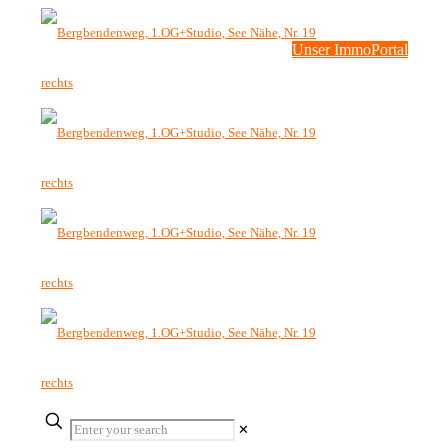
Unser ImmoPortal
✕