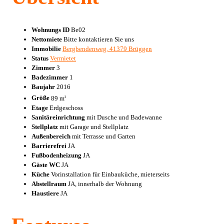
Wohnungs ID
Be02
Nettomiete
Bitte kontaktieren Sie uns
Immobilie
Bergbendenweg, 41379 Brüggen
Status
Vermietet
Zimmer
3
Badezimmer
1
Baujahr
2016
Größe
89 m
2
Etage
Erdgeschoss
Sanitäreinrichtung
mit Dusche und Badewanne
Stellplatz
mit Garage und Stellplatz
Außenbereich
mit Terrasse und Garten
Barrierefrei
JA
Fußbodenheizung
JA
Gäste WC
JA
Küche
Vorinstallation für Einbauküche, mieterseits
Abstellraum
JA, innerhalb der Wohnung
Haustiere
JA