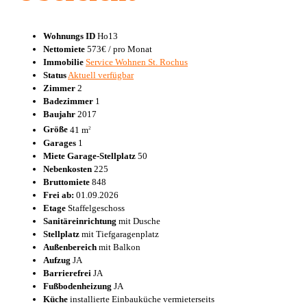
Wohnungs ID
Ho13
Nettomiete
573€
/ pro Monat
Immobilie
Service Wohnen St. Rochus
Status
Aktuell verfügbar
Zimmer
2
Badezimmer
1
Baujahr
2017
Größe
41 m
2
Garages
1
Miete Garage-Stellplatz
50
Nebenkosten
225
Bruttomiete
848
Frei ab:
01.09.2026
Etage
Staffelgeschoss
Sanitäreinrichtung
mit Dusche
Stellplatz
mit Tiefgaragenplatz
Außenbereich
mit Balkon
Aufzug
JA
Barrierefrei
JA
Fußbodenheizung
JA
Küche
installierte Einbauküche vermieterseits