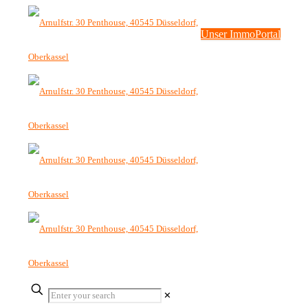
Unser ImmoPortal
✕