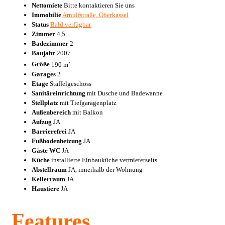
Nettomiete
Bitte kontaktieren Sie uns
Immobilie
Arnulfstraße, Oberkassel
Status
Bald verfügbar
Zimmer
4,5
Badezimmer
2
Baujahr
2007
Größe
190 m
2
Garages
2
Etage
Staffelgeschoss
Sanitäreinrichtung
mit Dusche und Badewanne
Stellplatz
mit Tiefgaragenplatz
Außenbereich
mit Balkon
Aufzug
JA
Barrierefrei
JA
Fußbodenheizung
JA
Gäste WC
JA
Küche
installierte Einbauküche vermieterseits
Abstellraum
JA, innerhalb der Wohnung
Kellerraum
JA
Haustiere
JA
Features