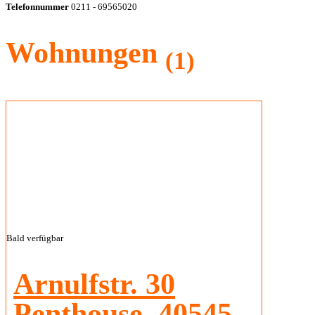
Oberkassel
Bitte kontaktieren Sie uns
Arnulfstrasse 30
Arnulfstraße, Oberkassel
Hawers Immobilien Ter Haar und Webers
Allgemein Wir präsentieren Ihnen die Spitze des urbanen Lebens in
seiner exklusivsten Form. Wohnung Diese Penthouse Wohnung
bietet Ihnen eine Wohnqualität, die selbst für Oberkassel höchste
[…]
190 m
Größe
2
4,5
Zimmer
2
Badezimmer
©2022-2026 Avis Grundbesitz GmbH | Alle Rechte
vorbehalten |
IMPRESSUM
|
DATENSCHUTZ
|
UNSERE PARTNER
|
SERVICE