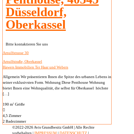
Unser ImmoPortal
Log in
×
Username or email address
Password
Connect with:
Remember me
Forgot password?
Login
Username or email address
Get new password
Back to Login