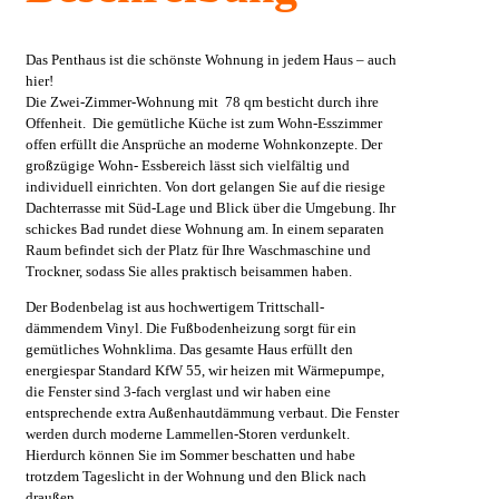
Das Penthaus ist die schönste Wohnung in jedem Haus – auch
hier!
Die Zwei-Zimmer-Wohnung mit 78 qm besticht durch ihre
Offenheit. Die gemütliche Küche ist zum Wohn-Esszimmer
offen erfüllt die Ansprüche an moderne Wohnkonzepte. Der
großzügige Wohn- Essbereich lässt sich vielfältig und
individuell einrichten. Von dort gelangen Sie auf die riesige
Dachterrasse mit Süd-Lage und Blick über die Umgebung. Ihr
schickes Bad rundet diese Wohnung am. In einem separaten
Raum befindet sich der Platz für Ihre Waschmaschine und
Trockner, sodass Sie alles praktisch beisammen haben.
Der Bodenbelag ist aus hochwertigem Trittschall-
dämmendem Vinyl. Die Fußbodenheizung sorgt für ein
gemütliches Wohnklima. Das gesamte Haus erfüllt den
energiespar Standard KfW 55, wir heizen mit Wärmepumpe,
die Fenster sind 3-fach verglast und wir haben eine
entsprechende extra Außenhautdämmung verbaut. Die Fenster
werden durch moderne Lammellen-Storen verdunkelt.
Hierdurch können Sie im Sommer beschatten und habe
trotzdem Tageslicht in der Wohnung und den Blick nach
draußen.