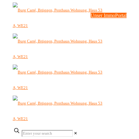
Unser ImmoPortal
✕