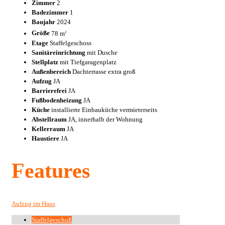
Zimmer
2
Badezimmer
1
Baujahr
2024
Größe
78 m
2
Etage
Staffelgeschoss
Sanitäreinrichtung
mit Dusche
Stellplatz
mit Tiefgaragenplatz
Außenbereich
Dachterrasse extra groß
Aufzug
JA
Barrierefrei
JA
Fußbodenheizung
JA
Küche
installierte Einbauküche vermieterseits
Abstellraum
JA, innerhalb der Wohnung
Kellerraum
JA
Haustiere
JA
Features
Aufzug im Haus
Staffelgeschoß