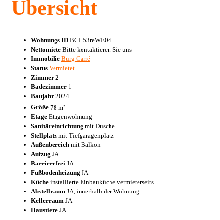
Übersicht
Wohnungs ID
BCH53reWE04
Nettomiete
Bitte kontaktieren Sie uns
Immobilie
Burg Carré
Status
Vermietet
Zimmer
2
Badezimmer
1
Baujahr
2024
Größe
78 m
2
Etage
Etagenwohnung
Sanitäreinrichtung
mit Dusche
Stellplatz
mit Tiefgaragenplatz
Außenbereich
mit Balkon
Aufzug
JA
Barrierefrei
JA
Fußbodenheizung
JA
Küche
installierte Einbauküche vermieterseits
Abstellraum
JA, innerhalb der Wohnung
Kellerraum
JA
Haustiere
JA