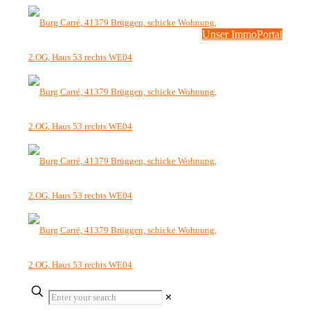
Unser ImmoPortal
✕