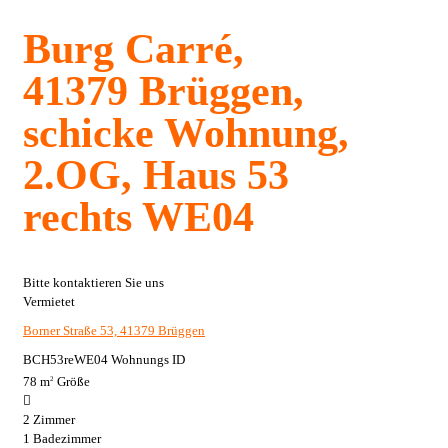
Burg Carré,
41379 Brüggen,
schicke Wohnung,
2.OG, Haus 53
rechts WE04
Bitte kontaktieren Sie uns
Vermietet
Borner Straße 53, 41379 Brüggen
BCH53reWE04
Wohnungs ID
78 m
Größe
2
2
Zimmer
1
Badezimmer