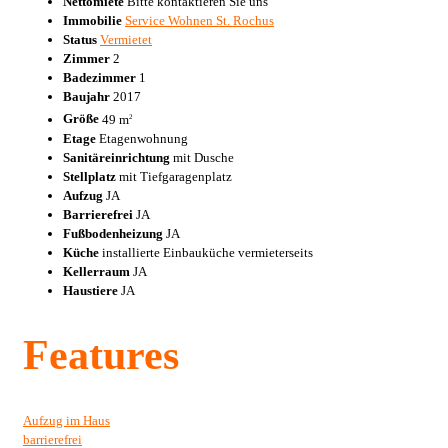
Nettomiete
Bitte kontaktieren Sie uns
Immobilie
Service Wohnen St. Rochus
Status
Vermietet
Zimmer
2
Badezimmer
1
Baujahr
2017
Größe
49 m
2
Etage
Etagenwohnung
Sanitäreinrichtung
mit Dusche
Stellplatz
mit Tiefgaragenplatz
Aufzug
JA
Barrierefrei
JA
Fußbodenheizung
JA
Küche
installierte Einbauküche vermieterseits
Kellerraum
JA
Haustiere
JA
Features
Aufzug im Haus
barrierefrei