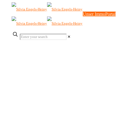
Unser ImmoPortal
✕