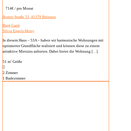
714€
/ pro Monat
Borner Straße 53, 41379 Brüggen
Burg Carré
Silvia Engels-Heiny
In diesem Haus – 53A – haben wir harmonische Wohnungen mit
optimierter Grundfläche realisiert und können diese zu einem
attraktive Mietzins anbieten. Dabei bietet die Wohnung
[…]
51 m
Größe
2
2
Zimmer
1
Badezimmer