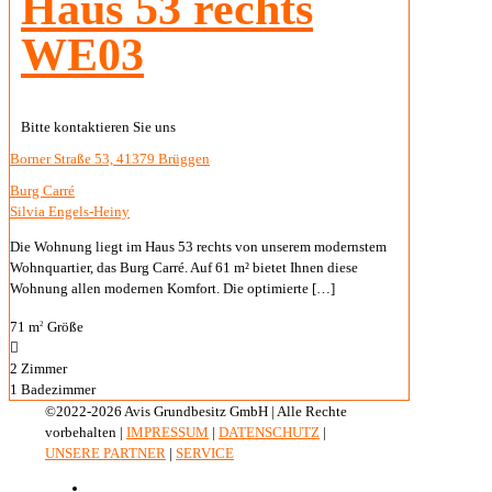
Haus 53 rechts
WE03
Bitte kontaktieren Sie uns
Borner Straße 53, 41379 Brüggen
Burg Carré
Silvia Engels-Heiny
Die Wohnung liegt im Haus 53 rechts von unserem modernstem
Wohnquartier, das Burg Carré. Auf 61 m² bietet Ihnen diese
Wohnung allen modernen Komfort. Die optimierte
[…]
71 m
Größe
2
2
Zimmer
1
Badezimmer
©2022-2026 Avis Grundbesitz GmbH | Alle Rechte
vorbehalten |
IMPRESSUM
|
DATENSCHUTZ
|
UNSERE PARTNER
|
SERVICE