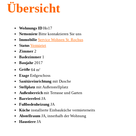
Übersicht
Wohnungs ID
Ho17
Nettomiete
Bitte kontaktieren Sie uns
Immobilie
Service Wohnen St. Rochus
Status
Vermietet
Zimmer
2
Badezimmer
1
Baujahr
2017
Größe
64 m
2
Etage
Erdgeschoss
Sanitäreinrichtung
mit Dusche
Stellplatz
mit Außenstellplatz
Außenbereich
mit Terrasse und Garten
Barrierefrei
JA
Fußbodenheizung
JA
Küche
installierte Einbauküche vermieterseits
Abstellraum
JA, innerhalb der Wohnung
Haustiere
JA