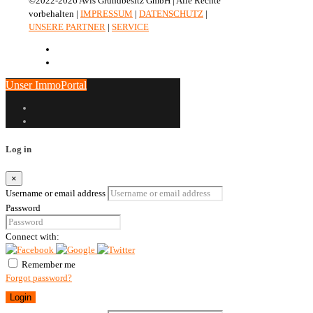
©2022-2026 Avis Grundbesitz GmbH | Alle Rechte
vorbehalten |
IMPRESSUM
|
DATENSCHUTZ
|
UNSERE PARTNER
|
SERVICE
Unser ImmoPortal
Log in
×
Username or email address
Password
Connect with:
Remember me
Forgot password?
Login