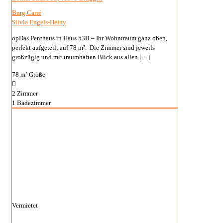
Burg Carré
Silvia Engels-Heiny
opDas Penthaus in Haus 53B – Ihr Wohntraum ganz oben,
perfekt aufgeteilt auf 78 m². Die Zimmer sind jeweils
großzügig und mit traumhaften Blick aus allen
[…]
78 m
Größe
2
2
Zimmer
1
Badezimmer
Vermietet