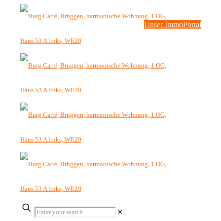
Unser ImmoPortal
✕