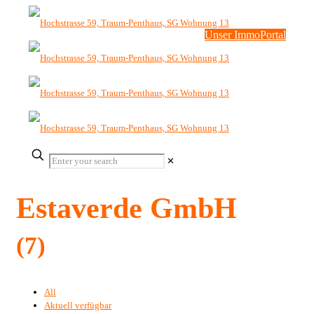
Unser ImmoPortal
✕
Estaverde GmbH
(7)
All
Aktuell verfügbar