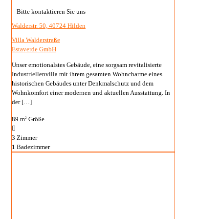
Bitte kontaktieren Sie uns
Walderstr. 50, 40724 Hilden
Villa Walderstraße
Estaverde GmbH
Unser emotionalstes Gebäude, eine sorgsam revitalisierte
Industriellenvilla mit ihrem gesamten Wohncharme eines
historischen Gebäudes unter Denkmalschutz und dem
Wohnkomfort einer modernen und aktuellen Ausstattung. In
der
[…]
89 m
Größe
2
3
Zimmer
1
Badezimmer