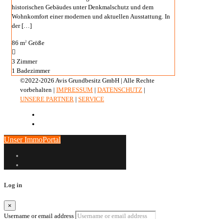
historischen Gebäudes unter Denkmalschutz und dem
Wohnkomfort einer modernen und aktuellen Ausstattung. In
der
[…]
86 m
Größe
2
3
Zimmer
1
Badezimmer
©2022-2026 Avis Grundbesitz GmbH | Alle Rechte
vorbehalten |
IMPRESSUM
|
DATENSCHUTZ
|
UNSERE PARTNER
|
SERVICE
Unser ImmoPortal
Log in
×
Username or email address